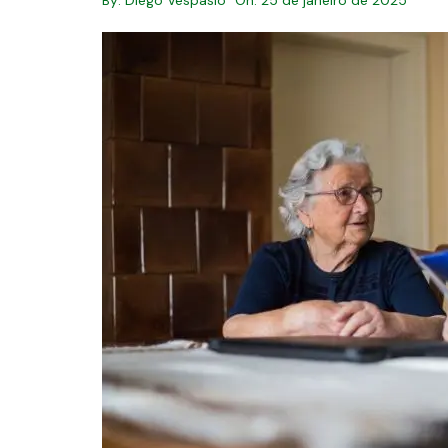
By:
Diego Vespásio
On:
25 de janeiro de 2025