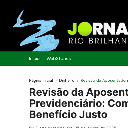
Ir
para
o
conteúdo
Jornal Rio Brilhan
Início
WebStories
Página inicial
Dinheiro
Revisão da Aposentadori
Revisão da Aposen
Previdenciário: Co
Benefício Justo